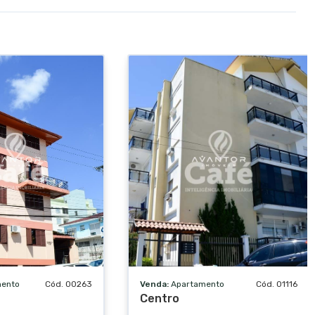
mento
Cód. 00263
Venda:
Apartamento
Cód. 01116
Centro