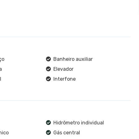
ço
Banheiro auxiliar
a
Elevador
l
Interfone
Hidrômetro individual
nico
Gás central