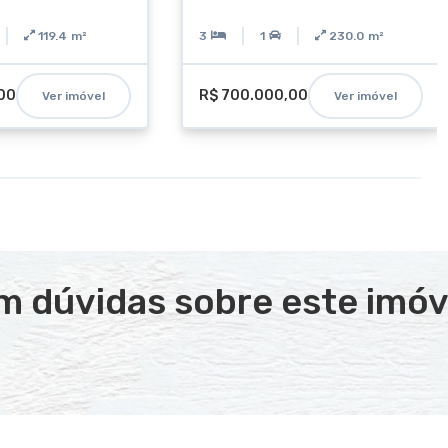
119.4
m²
3
1
230.0
m²
00
R$ 700.000,00
Ver imóvel
Ver imóvel
m dúvidas sobre este imóv