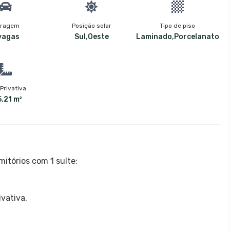
ragem
Posição solar
Tipo de piso
vagas
Sul,Oeste
Laminado,Porcelanato
Privativa
.21 m²
itórios com 1 suíte;
vativa.