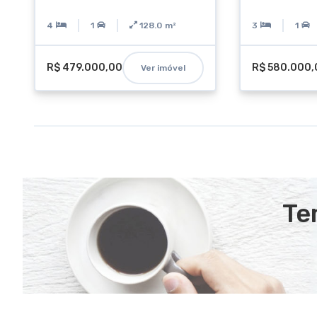
4
1
128.0
m²
3
1
R$ 479.000,00
R$ 580.000,
Ver imóvel
Te