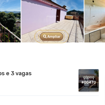
Ampliar
s e 3 vagas
CÓDIGO
#00470