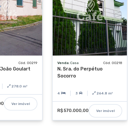
Cód. 00219
Venda:
Casa
Cód. 00218
 João Goulart
N. Sra. do Perpétuo
Socorro
278.0
m²
4
3
264.8
m²
00
Ver imóvel
R$ 570.000,00
Ver imóvel