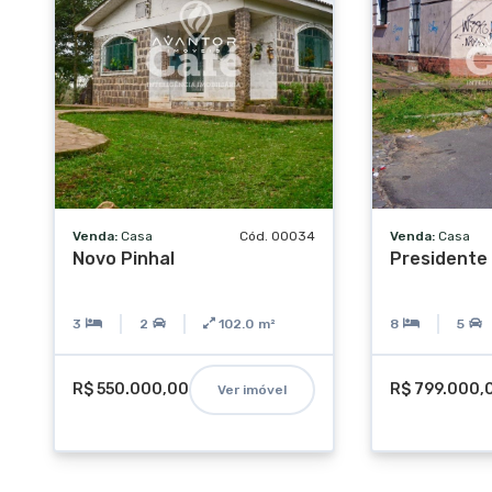
Venda:
Casa
Cód. 00034
Venda:
Casa
Novo Pinhal
Presidente
3
2
102.0
m²
8
5
R$ 550.000,00
R$ 799.000,
Ver imóvel