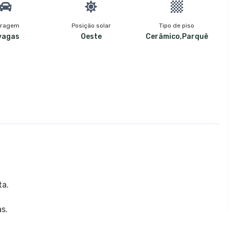
ragem
Posição solar
Tipo de piso
vagas
Oeste
Cerâmico,Parquê
ta.
s.