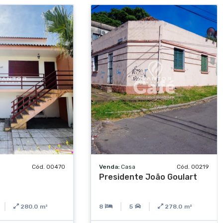
Cód. 00470
Venda:
Casa
Cód. 00219
Presidente João Goulart
280.0
m²
8
5
278.0
m²