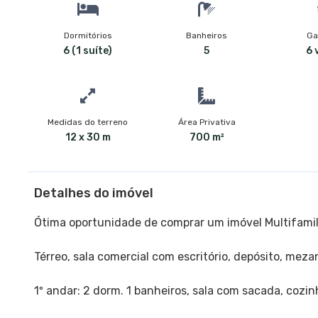
Dormitórios
Banheiros
Ga
6 (1 suíte)
5
6 
Medidas do terreno
Área Privativa
12 x 30 m
700 m²
Detalhes do imóvel
Ótima oportunidade de comprar um imóvel Multifamili
Térreo, sala comercial com escritório, depósito, meza
1º andar: 2 dorm. 1 banheiros, sala com sacada, cozin