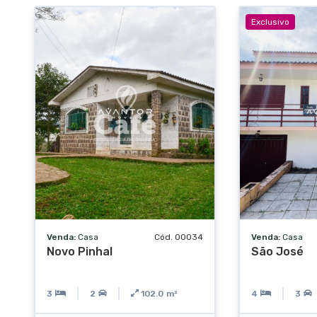
Exclusivo
Venda:
Casa
Cód. 00034
Venda:
Casa
Novo Pinhal
São José
3
2
102.0
m²
4
3