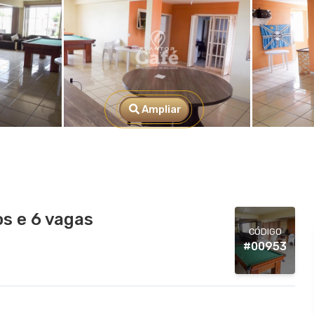
Ampliar
s e 6 vagas
CÓDIGO
#00953