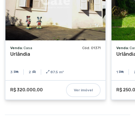
Venda:
Casa
Cód. 01371
Venda:
Ca
Urlândia
Urlândi
3
2
87.5
m²
1
R$ 320.000,00
R$ 250.
Ver imóvel