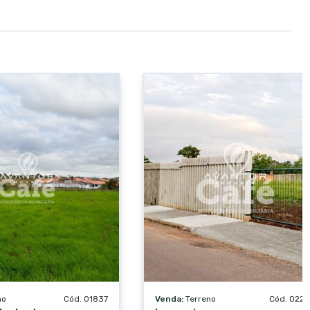
no
Cód. 01837
Venda:
Terreno
Cód. 022