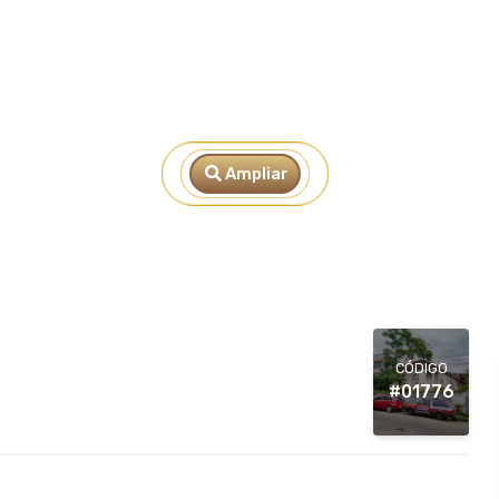
Ampliar
CÓDIGO
#01776