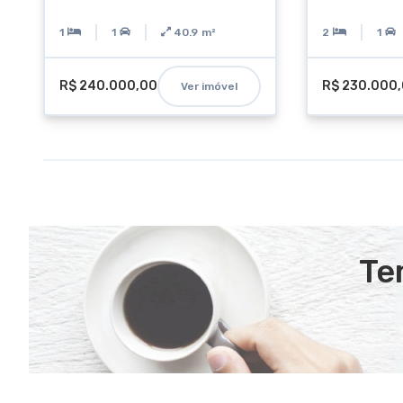
1
1
40.9
m²
2
1
R$ 240.000,00
R$ 230.000
Ver imóvel
Te