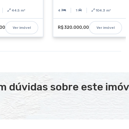
44.5
m²
4
1
104.3
m²
,00
R$ 320.000,00
Ver imóvel
Ver imóvel
m dúvidas sobre este imóv