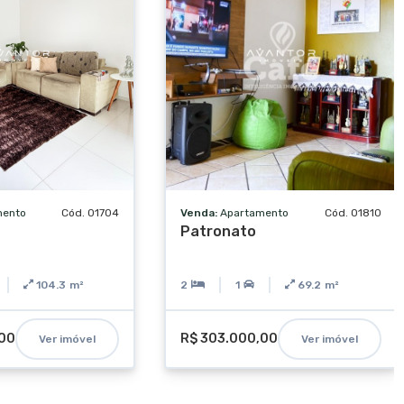
mento
Cód. 01704
Venda:
Apartamento
Cód. 01810
Patronato
104.3
m²
2
1
69.2
m²
,00
R$ 303.000,00
Ver imóvel
Ver imóvel