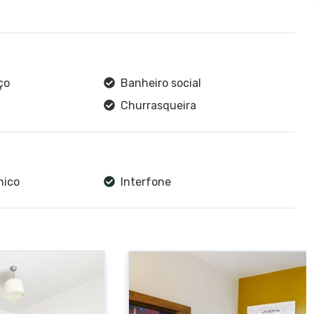
ço
Banheiro social
Churrasqueira
nico
Interfone