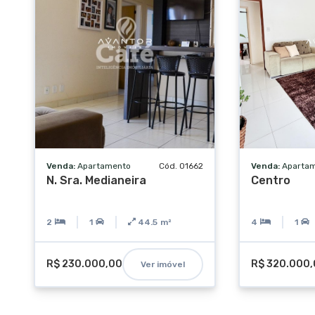
Venda:
Apartamento
Cód. 01662
Venda:
Aparta
N. Sra. Medianeira
Centro
2
1
44.5
m²
4
1
R$ 230.000,00
R$ 320.000
Ver imóvel