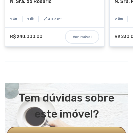
N. Sra. do Rosário
N. Sra.
1
1
40.9
m²
2
R$ 240.000,00
R$ 230.
Ver imóvel
Tem dúvidas sobre
este imóvel?