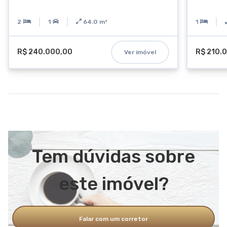
2
1
64.0
m²
1
R$ 240.000,00
R$ 210.
Ver imóvel
Tem dúvidas sobre
este imóvel?
Falar com um corretor