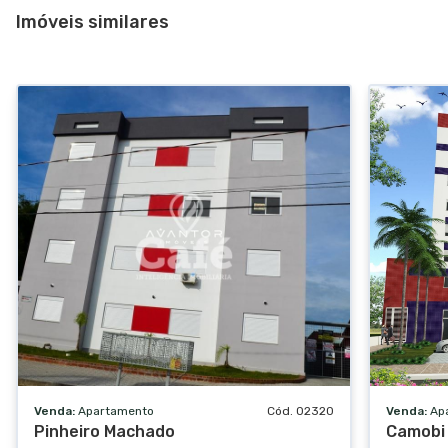
Imóveis similares
Salão de festas
Gás central
TV a cabo
Hall de entrada
Vídeo monitoramento
Venda:
Apartamento
Cód. 02320
Venda:
Ap
Pinheiro Machado
Camobi