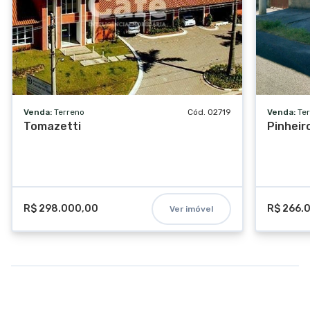
Venda:
Terreno
Cód. 02719
Venda:
Te
Tomazetti
Pinheir
R$ 298.000,00
R$ 266.
Ver imóvel