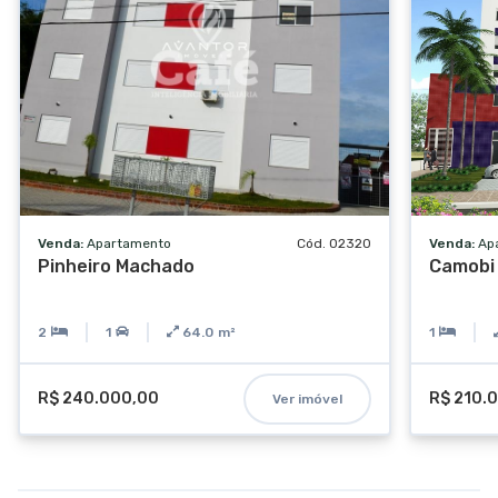
Venda:
Apartamento
Cód. 02320
Venda:
Ap
Pinheiro Machado
Camobi
2
1
64.0
m²
1
R$ 240.000,00
R$ 210.
Ver imóvel