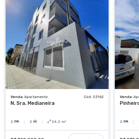
Acessibilidade para PCD
Venda:
Apartamento
Cód. 03162
Venda:
Ap
N. Sra. Medianeira
Pinheir
2
2
54.2
m²
2