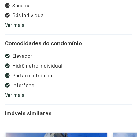
Sacada
Gás individual
Ver mais
Banheiro social
Cozinha americana
Comodidades do condomínio
Cozinha
Hidrômetro individual
Elevador
Churrasqueira
Hidrômetro individual
Sala de estar
Portão eletrônico
Interfone
Ver mais
Salão de festas
Jardim
Imóveis similares
Estacionamento
Estacionamento visitantes
Hall de entrada