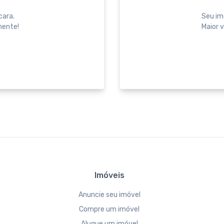
cara.
Seu im
mente!
Maior v
Imóveis
Anuncie seu imóvel
Compre um imóvel
Alugue um imóvel