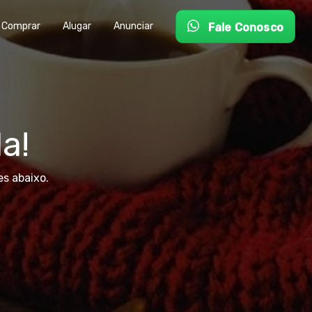
Comprar
Alugar
Anunciar
Fale Conosco
a!
s abaixo.