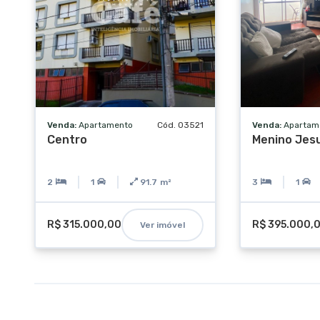
Venda:
Apartamento
Cód. 03521
Venda:
Apartam
Centro
Menino Jes
2
1
91.7
m²
3
1
R$ 315.000,00
R$ 395.000,
Ver imóvel