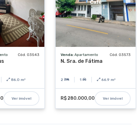
ento
Cód. 03543
Venda:
Apartamento
Cód. 03573
us
N. Sra. de Fátima
86.0
m²
2
1
66.9
m²
00
R$ 280.000,00
Ver imóvel
Ver imóvel