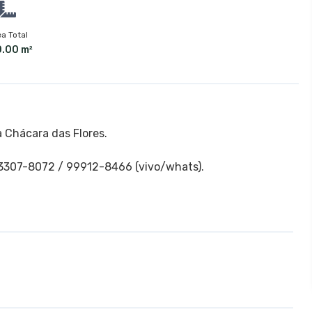
a Total
.00 m²
a Chácara das Flores.
 3307-8072 / 99912-8466 (vivo/whats).