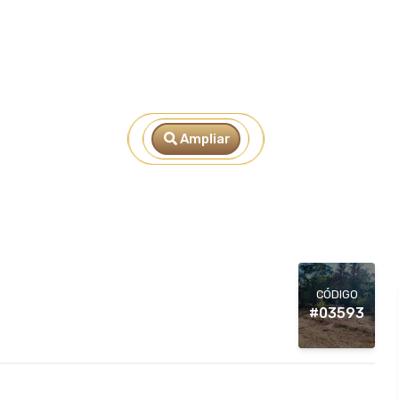
Ampliar
CÓDIGO
#03593