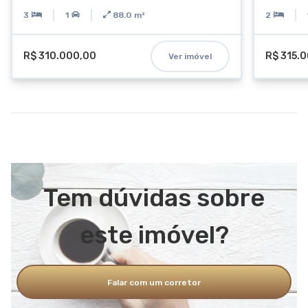
3
1
88.0
m²
2
R$ 310.000,00
R$ 315.
Ver imóvel
Tem dúvidas sobre
este imóvel?
Falar com um corretor