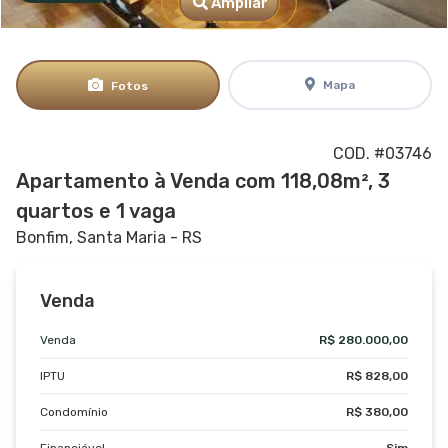
Ampliar
Mapa
Fotos
COD. #03746
Apartamento à Venda com 118,08m², 3
quartos e 1 vaga
Bonfim, Santa Maria - RS
Venda
Venda
R$ 280.000,00
IPTU
R$ 828,00
Condomínio
R$ 380,00
Financiável
Sim