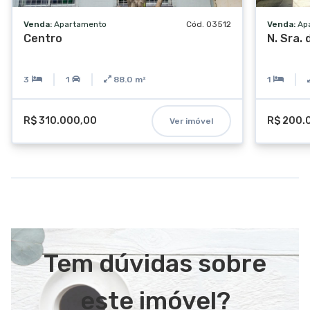
Venda:
Apartamento
Cód. 03512
Venda:
Ap
Centro
N. Sra.
3
1
88.0
m²
1
R$ 310.000,00
R$ 200.
Ver imóvel
Tem dúvidas sobre
este imóvel?