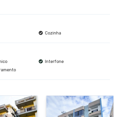
Cozinha
nico
Interfone
oramento