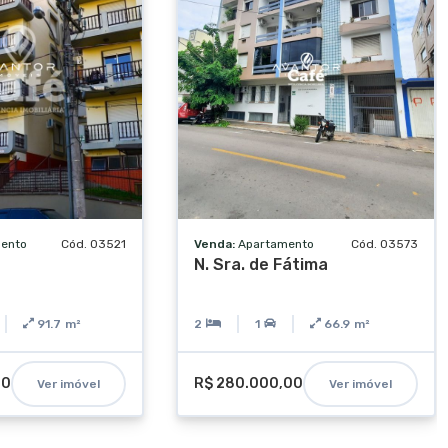
ento
Cód. 03521
Venda:
Apartamento
Cód. 03573
N. Sra. de Fátima
91.7
m²
2
1
66.9
m²
00
R$ 280.000,00
Ver imóvel
Ver imóvel