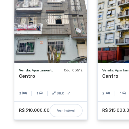
Venda:
Apartamento
Cód. 03512
Venda:
Apartam
Centro
Centro
3
1
88.0
m²
2
1
R$ 310.000,00
R$ 315.000,
Ver imóvel