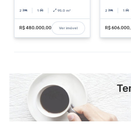
2
1
95.0
m²
2
1
R$ 480.000,00
R$ 606.000
Ver imóvel
Te