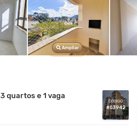
Ampliar
3 quartos e 1 vaga
CÓDIGO
#03942