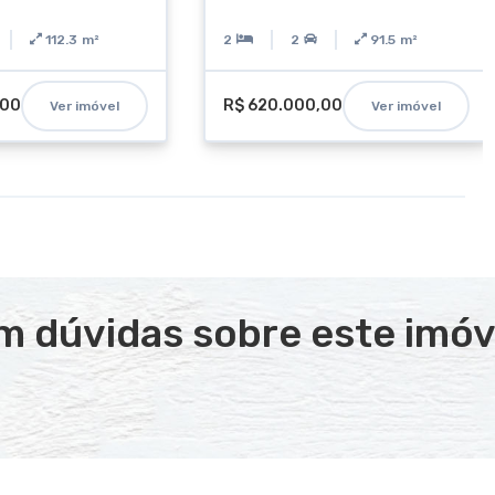
112.3
m²
2
2
91.5
m²
,00
R$ 620.000,00
Ver imóvel
Ver imóvel
m dúvidas sobre este imóv