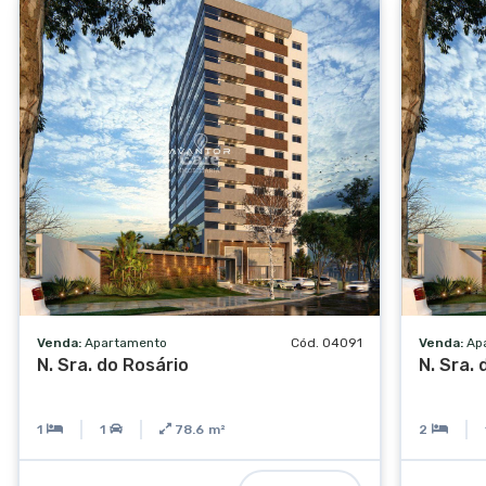
Salão de festas
Jardim
Área verde
Bicicletário
Gás central
Hall de entrada
Energia solar
Acessibilidade para PCD
Venda:
Apartamento
Cód. 04091
Venda:
Ap
N. Sra. do Rosário
N. Sra.
1
1
78.6
m²
2