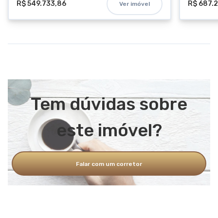
R$ 549.733,86
R$ 687.
Ver imóvel
Tem dúvidas sobre
este imóvel?
Falar com um corretor