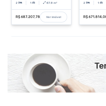
2
1
87.8
m²
2
1
R$ 687.207,78
R$ 671.814,0
Ver imóvel
Te