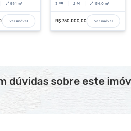
89.1
m²
3
2
154.0
m²
0
R$ 750.000,00
Ver imóvel
Ver imóvel
m dúvidas sobre este imóv