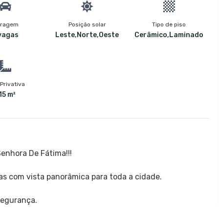
ragem
Posição solar
Tipo de piso
vagas
Leste,Norte,Oeste
Cerâmico,Laminado
Privativa
15 m²
Senhora De Fátima!!!
das com vista panorâmica para toda a cidade.
segurança.