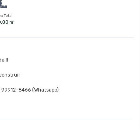
a Total
.00 m²
e!!!
construir
/ 99912-8466 (Whatsapp).