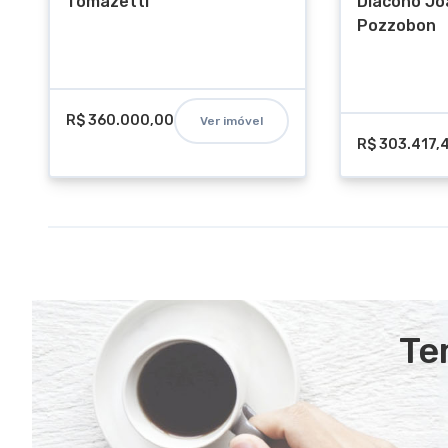
Tomazetti
Diácono Jo
Pozzobon
R$ 360.000,00
Ver imóvel
R$ 303.417,
Te