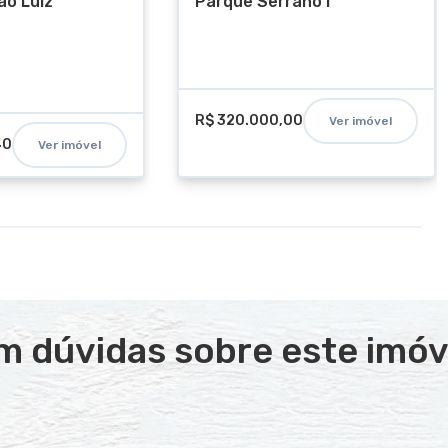
ão Luiz
Parque Serrano I
R$ 320.000,00
Ver imóvel
40
Ver imóvel
m dúvidas sobre este imóv