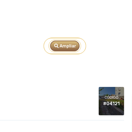
Ampliar
CÓDIGO
#04121