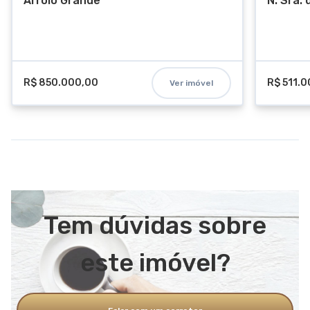
Arroio Grande
N. Sra.
R$ 850.000,00
R$ 511.
Ver imóvel
Tem dúvidas sobre
este imóvel?