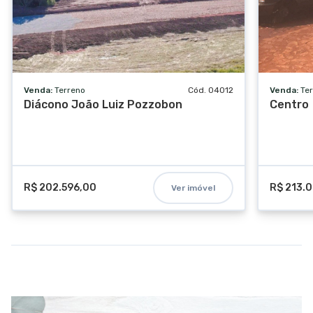
Venda:
Terreno
Cód. 04012
Venda:
Te
Diácono João Luiz Pozzobon
Centro
R$ 202.596,00
R$ 213.
Ver imóvel