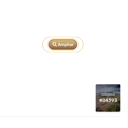
Ampliar
CÓDIGO
#04393