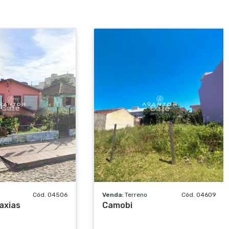
Cód. 04506
Venda:
Terreno
Cód. 04609
axias
Camobi