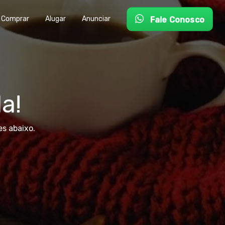
Comprar
Alugar
Anunciar
Fale Conosco
a!
s abaixo.