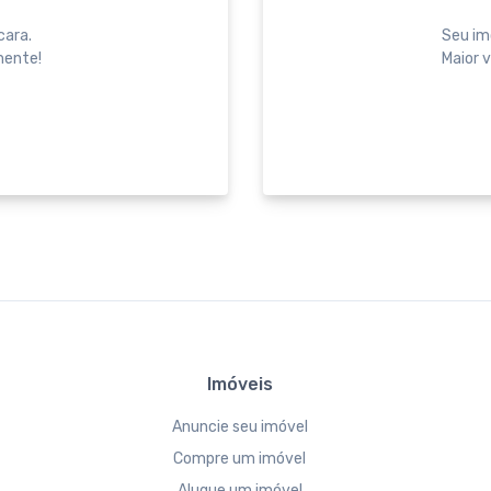
cara.
Seu im
mente!
Maior v
Imóveis
Anuncie seu imóvel
Compre um imóvel
Alugue um imóvel