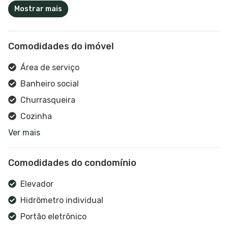
Mostrar mais
Comodidades do imóvel
Área de serviço
Banheiro social
Churrasqueira
Cozinha
Ver mais
Sacada
Interfone
Comodidades do condomínio
Hidrômetro individual
Gás individual
Elevador
Hidrômetro individual
Portão eletrônico