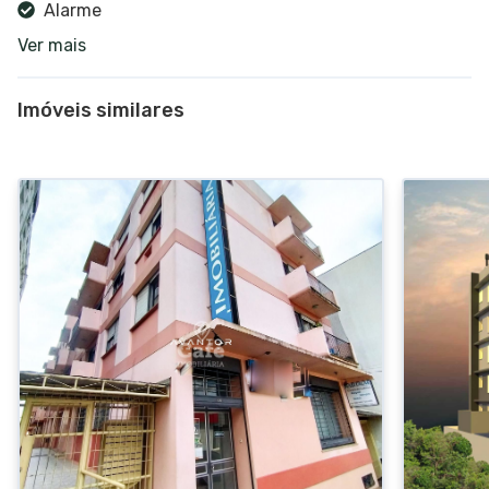
Alarme
Ver mais
Interfone
Salão de festas
Imóveis similares
Gás central
Hall de entrada