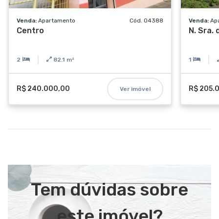
Venda:
Apartamento
Cód. 04388
Venda:
Ap
Centro
N. Sra.
2
82.1
m²
1
R$ 240.000,00
R$ 205.
Ver imóvel
Tem dúvidas sobre
este imóvel?