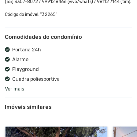
(55) 3307-8072 / 99912 8466 (vivo/whats) / 98112 7144 (tim).
Código do imóvel: ''32265"
Comodidades do condomínio
Portaria 24h
Alarme
Playground
Quadra poliesportiva
Ver mais
Salão de festas
Espaço gourmet
Imóveis similares
Jardim
Bicicletário
Estacionamento