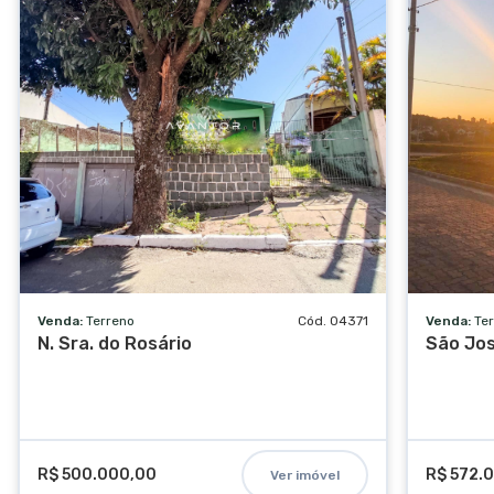
Estacionamento visitantes
Venda:
Terreno
Cód. 04371
Venda:
Te
N. Sra. do Rosário
São Jo
R$ 500.000,00
R$ 572.
Ver imóvel