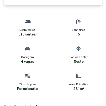
Dormitórios
Banheiros
5 (5 suítes)
6
Garagem
Posição solar
4 vagas
Oeste
Tipo de piso
Área Privativa
Porcelanato
481 m²