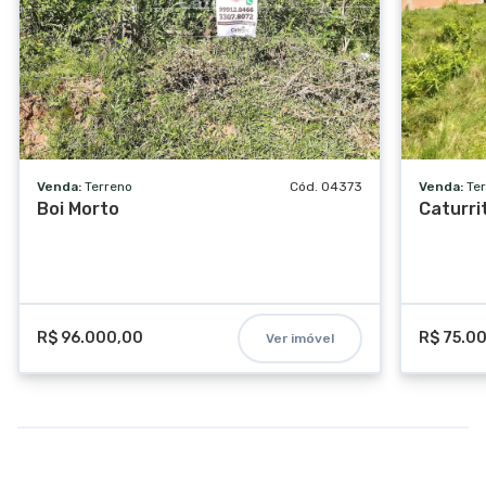
Venda:
Terreno
Cód. 04373
Venda:
Te
Boi Morto
Caturri
R$ 96.000,00
R$ 75.0
Ver imóvel