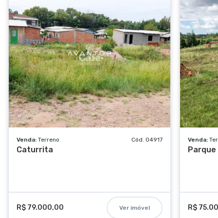
Venda:
Terreno
Cód. 04917
Venda:
Te
Caturrita
Parque 
R$ 79.000,00
R$ 75.0
Ver imóvel