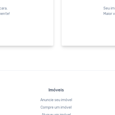
cara.
Seu im
mente!
Maior v
Imóveis
Anuncie seu imóvel
Compre um imóvel
Alugue um imóvel