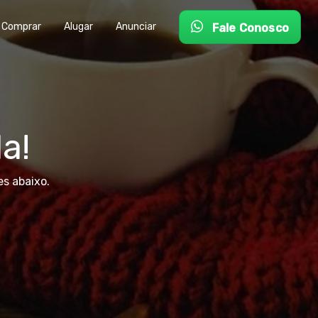
Comprar
Alugar
Anunciar
Fale Conosco
a!
s abaixo.