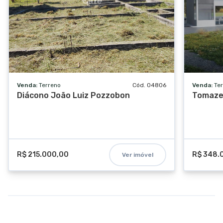
Venda:
Terreno
Cód. 04806
Venda:
Te
Diácono João Luiz Pozzobon
Tomaze
R$ 215.000,00
R$ 348.
Ver imóvel