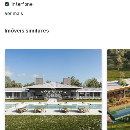
Interfone
Ver mais
Churrasqueira coletiva
Playground
Imóveis similares
Piscina
Salão de festas
Espaço gourmet
Quadra de tênis
Pista de caminhada
Área verde
Lago
Vídeo monitoramento
Captação água da chuva
Deck molhado