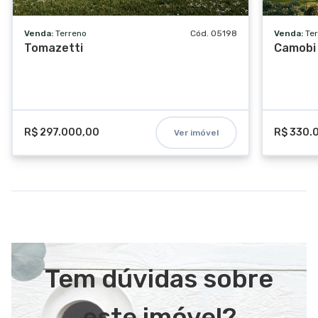
Venda:
Terreno
Cód. 05198
Venda:
Te
Tomazetti
Camobi
R$ 297.000,00
R$ 330.
Ver imóvel
Tem dúvidas sobre
este imóvel?