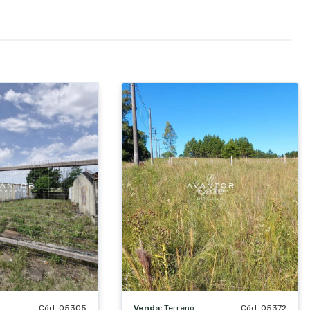
Cód. 05305
Venda:
Terreno
Cód. 05372