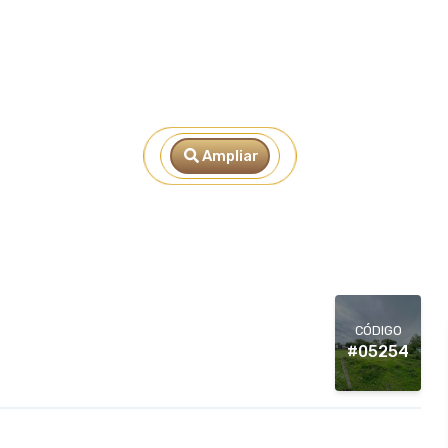
Ampliar
CÓDIGO
#05254