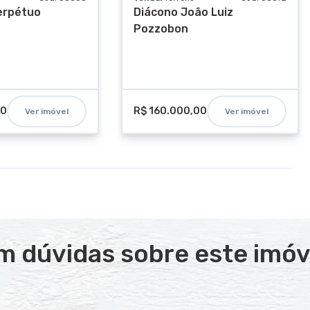
Perpétuo
Diácono João Luiz
Pozzobon
00
R$ 160.000,00
Ver imóvel
Ver imóvel
m dúvidas sobre este imóv