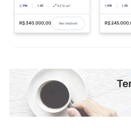
2
1
57.0
m²
1
1
R$ 340.000,00
R$ 245.000
Ver imóvel
Te