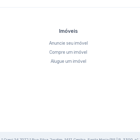
Imóveis
Anuncie seu imóvel
Compre um imóvel
Alugue um imóvel
* Creci 24.707J * Rua Silva Jardim, 1417, Centro, Santa Maria/RS | R. 3300, nº 