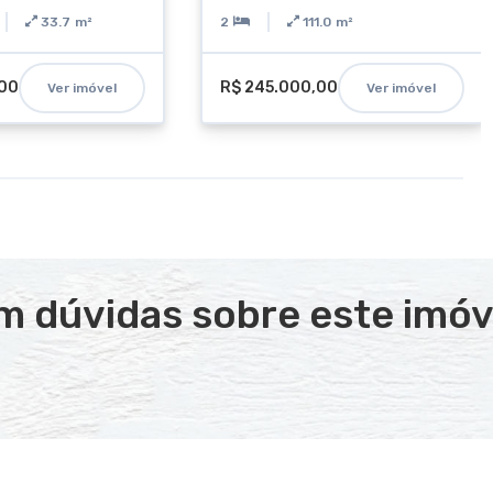
33.7
m²
2
111.0
m²
,00
R$ 245.000,00
Ver imóvel
Ver imóvel
m dúvidas sobre este imóv