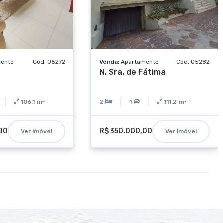
mento
Cód. 05272
Venda:
Apartamento
Cód. 05282
N. Sra. de Fátima
106.1
m²
2
1
111.2
m²
00
R$ 350.000,00
Ver imóvel
Ver imóvel