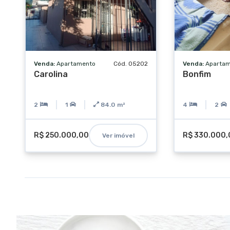
Venda:
Apartamento
Cód. 05202
Venda:
Aparta
Carolina
Bonfim
2
1
84.0
m²
4
2
R$ 250.000,00
R$ 330.000,
Ver imóvel