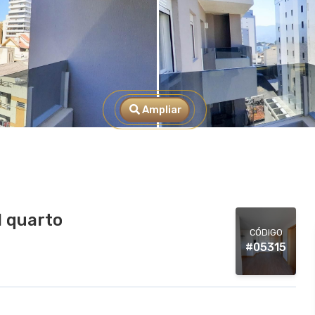
Ampliar
 quarto
CÓDIGO
#05315