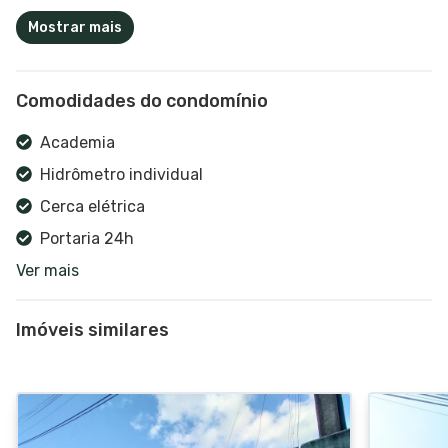
Mostrar mais
Comodidades do condomínio
Academia
Hidrômetro individual
Cerca elétrica
Portaria 24h
Ver mais
Vigilância
Churrasqueira coletiva
Imóveis similares
Playground
Piscina
Campo de futebol
Quadra poliesportiva