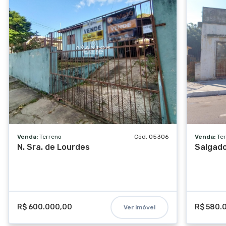
Salão de festas
Espaço gourmet
Venda:
Terreno
Cód. 05306
Venda:
Te
N. Sra. de Lourdes
Salgado
R$ 600.000,00
R$ 580.
Ver imóvel