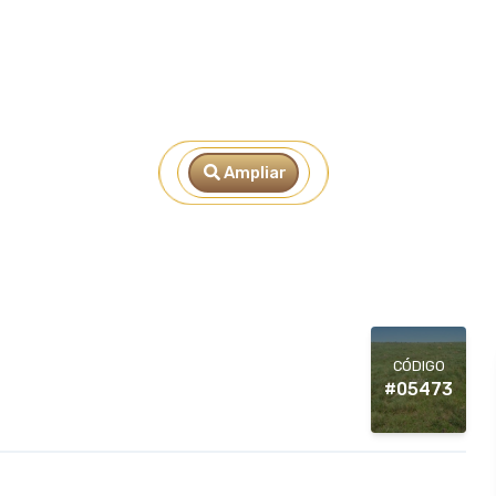
Ampliar
CÓDIGO
#05473