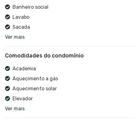
Banheiro social
Lavabo
Sacada
Ver mais
Vista panorâmica
Sala de estar
Comodidades do condomínio
Sala de jantar
Estar social
Academia
Espera para split
Aquecimento a gás
Cozinha
Aquecimento solar
Elevador
Ver mais
Gerador de energia
Hidrômetro individual
Espera para split
Cerca elétrica