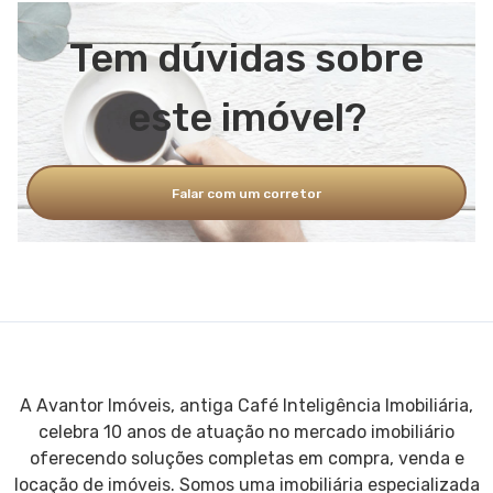
Portão eletrônico
Tem dúvidas sobre
Alarme
Interfone
este imóvel?
Churrasqueira coletiva
Playground
Falar com um corretor
Piscina
Campo de futebol
Quadra poliesportiva
Salão de festas
Espaço gourmet
Jardim
A Avantor Imóveis, antiga Café Inteligência Imobiliária,
Área verde
celebra 10 anos de atuação no mercado imobiliário
Espaço zen
oferecendo soluções completas em compra, venda e
locação de imóveis. Somos uma imobiliária especializada
Bicicletário