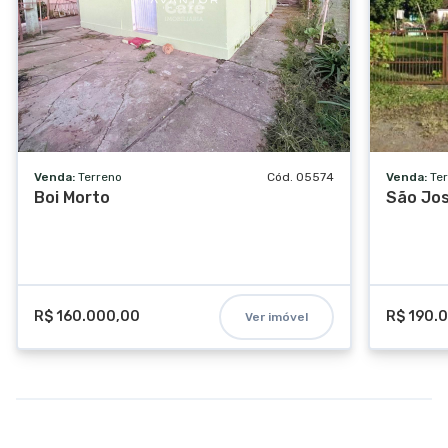
Venda:
Terreno
Cód. 05574
Venda:
Te
Boi Morto
São Jo
R$ 160.000,00
R$ 190.
Ver imóvel