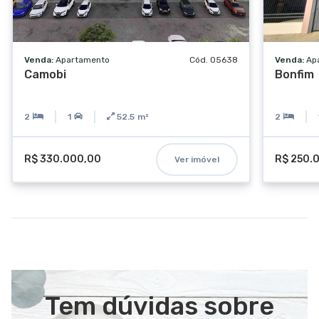
Venda:
Apartamento
Cód. 05638
Venda:
Ap
Camobi
Bonfim
2
1
52.5
m²
2
R$ 330.000,00
R$ 250.
Ver imóvel
Tem dúvidas sobre