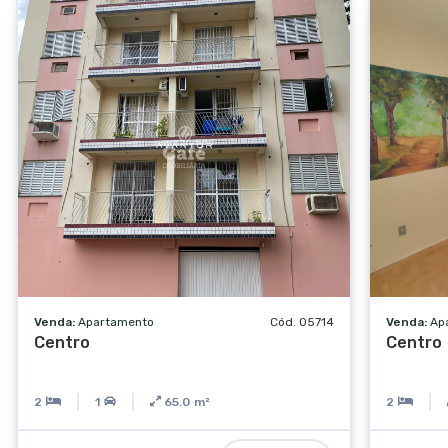
Venda:
Apartamento
Cód. 05714
Venda:
Ap
Centro
Centro
2
1
65.0
m²
2