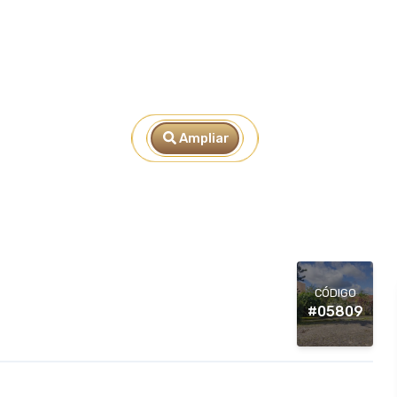
Ampliar
CÓDIGO
#05809