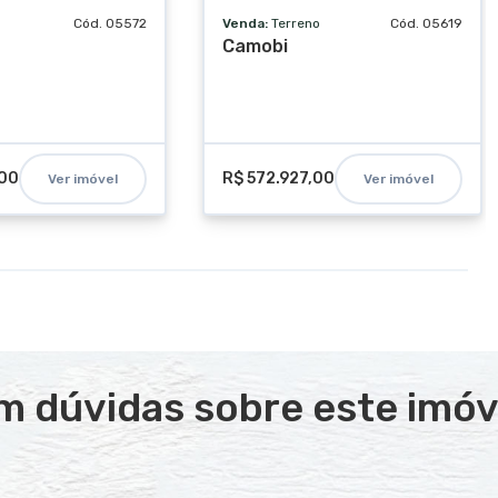
Cód. 05572
Venda:
Terreno
Cód. 05619
Camobi
,00
R$ 572.927,00
Ver imóvel
Ver imóvel
m dúvidas sobre este imóv