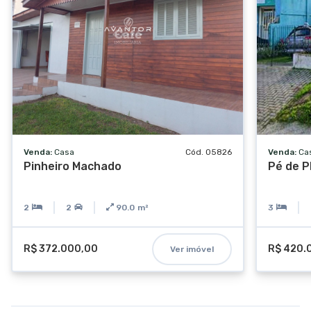
Venda:
Casa
Cód. 05826
Venda:
Ca
Pinheiro Machado
Pé de P
2
2
90.0
m²
3
R$ 372.000,00
R$ 420.
Ver imóvel