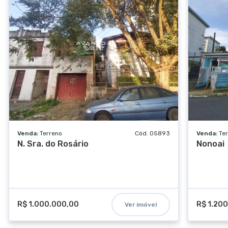
Venda:
Terreno
Cód. 05893
Venda:
Te
N. Sra. do Rosário
Nonoai
R$ 1.000.000,00
R$ 1.20
Ver imóvel