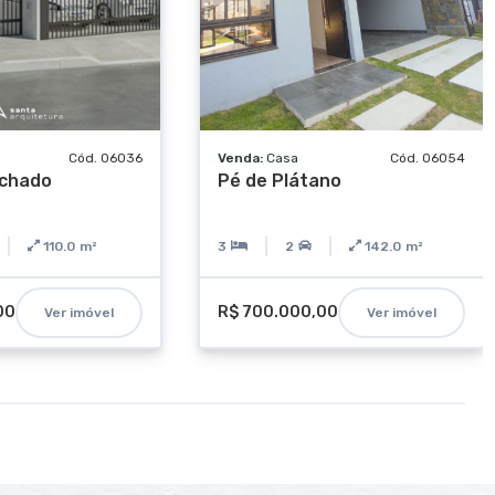
Cód. 06036
Venda:
Casa
Cód. 06054
achado
Pé de Plátano
110.0
m²
3
2
142.0
m²
00
R$ 700.000,00
Ver imóvel
Ver imóvel