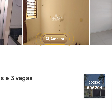
Ampliar
s e 3 vagas
CÓDIGO
#06204