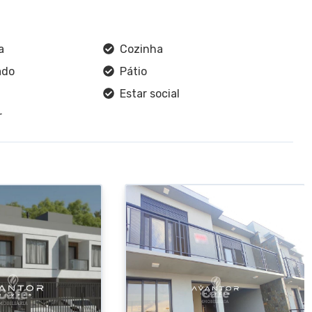
a
Cozinha
ado
Pátio
Estar social
r