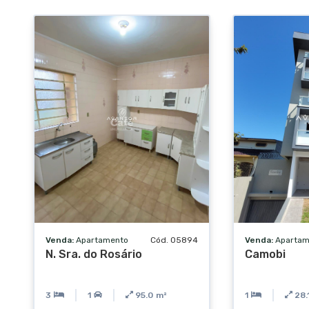
Venda:
Apartamento
Cód. 05894
Venda:
Apartam
N. Sra. do Rosário
Camobi
3
1
95.0
m²
1
28.