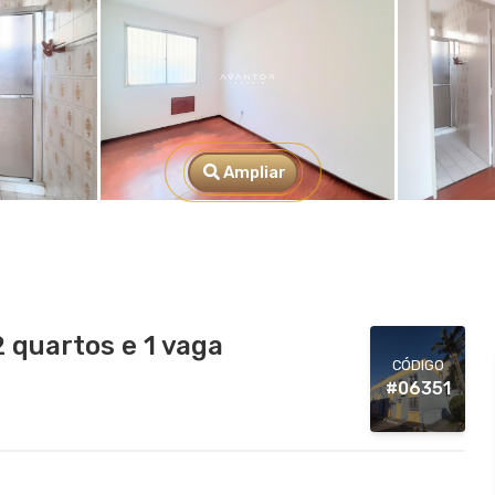
Ampliar
 quartos e 1 vaga
CÓDIGO
#06351