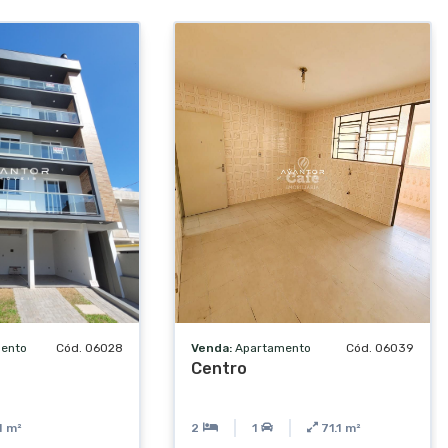
ento
Cód. 06028
Venda:
Apartamento
Cód. 06039
Centro
1
m²
2
1
71.1
m²