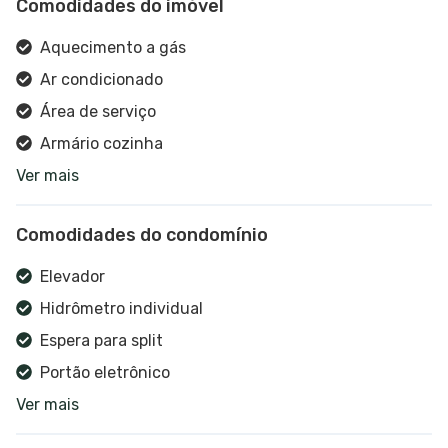
Comodidades do imóvel
Aquecimento a gás
Ar condicionado
Área de serviço
Armário cozinha
Ver mais
Armário embutido
Banheiro social
Comodidades do condomínio
Churrasqueira
Cozinha
Elevador
Espaço gourmet
Hidrômetro individual
Espera para split
Espera para split
Estar social
Portão eletrônico
Ver mais
Alarme
Interfone