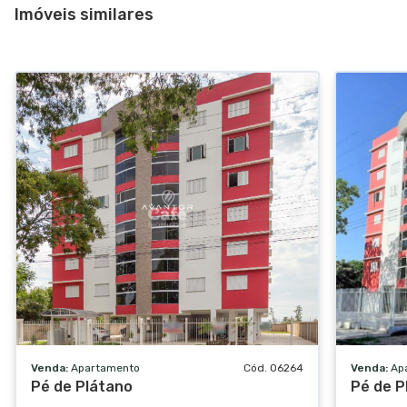
Imóveis similares
Churrasqueira coletiva
Playground
Salão de festas
Área verde
Gás central
Venda:
Apartamento
Cód. 06264
Venda:
Ap
Pé de Plátano
Pé de P