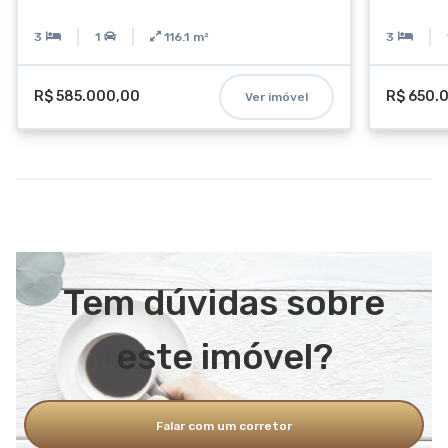
3
1
116.1
m²
3
R$ 585.000,00
R$ 650.
Ver imóvel
Tem dúvidas sobre
este imóvel?
Falar com um corretor