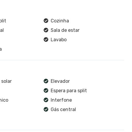
lit
Cozinha
al
Sala de estar
Lavabo
a
solar
Elevador
Espera para split
nico
Interfone
Gás central