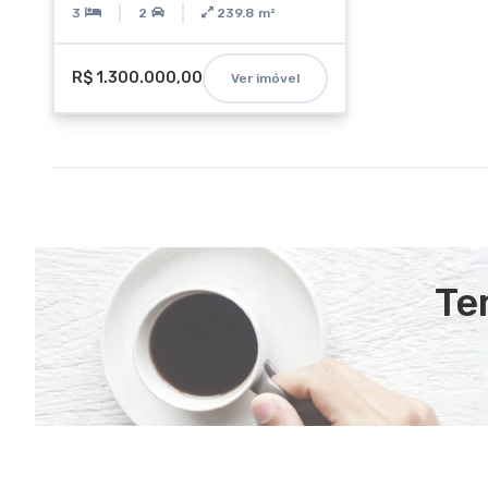
3
2
239.8
m²
R$ 1.300.000,00
Ver imóvel
Te