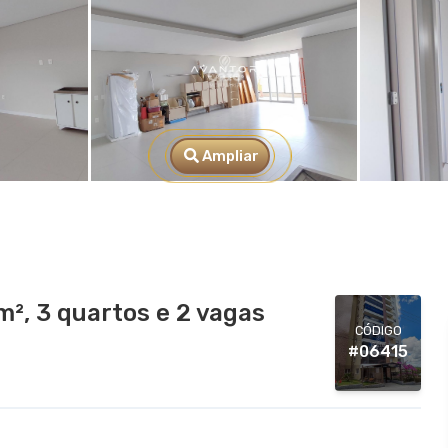
Ampliar
², 3 quartos e 2 vagas
CÓDIGO
#06415